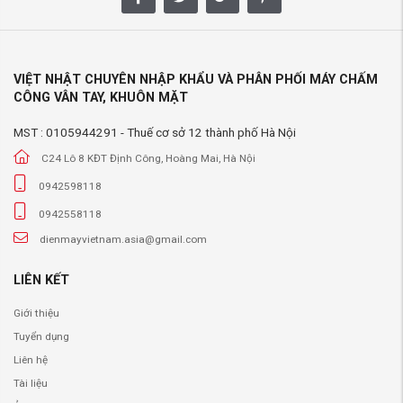
VIỆT NHẬT CHUYÊN NHẬP KHẨU VÀ PHÂN PHỐI MÁY CHẤM
CÔNG VÂN TAY, KHUÔN MẶT
MST : 0105944291 - Thuế cơ sở 12 thành phố Hà Nội
C24 Lô 8 KĐT Định Công, Hoàng Mai, Hà Nội
0942598118
0942558118
dienmayvietnam.asia@gmail.com
LIÊN KẾT
Giới thiệu
Tuyển dụng
Liên hệ
Tài liệu