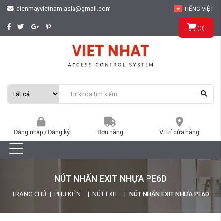
dienmayvietnam.asia@gmail.com
TIẾNG VIỆT
(
0
)
Đăng nhập
/
Đăng ký
Đơn hàng
Vị trí cửa hàng
NÚT NHẤN EXIT NHỰA PE6D
TRANG CHỦ
PHỤ KIỆN
NÚT EXIT
NÚT NHẤN EXIT NHỰA PE6D