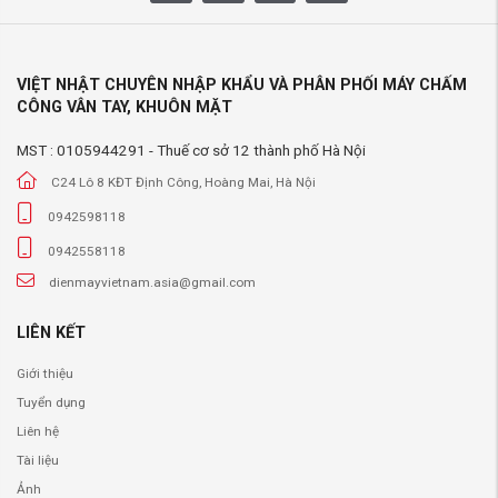
VIỆT NHẬT CHUYÊN NHẬP KHẨU VÀ PHÂN PHỐI MÁY CHẤM
CÔNG VÂN TAY, KHUÔN MẶT
MST : 0105944291 - Thuế cơ sở 12 thành phố Hà Nội
C24 Lô 8 KĐT Định Công, Hoàng Mai, Hà Nội
0942598118
0942558118
dienmayvietnam.asia@gmail.com
LIÊN KẾT
Giới thiệu
Tuyển dụng
Liên hệ
Tài liệu
Ảnh