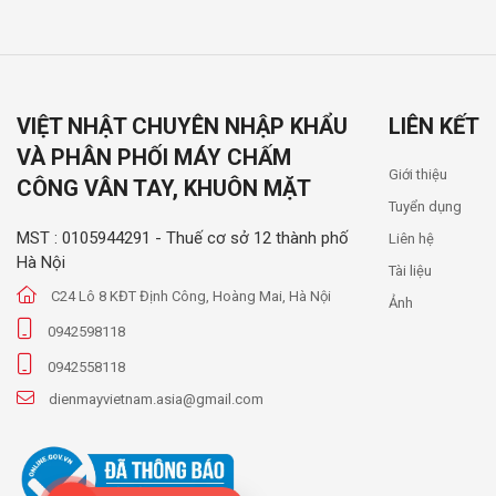
VIỆT NHẬT CHUYÊN NHẬP KHẨU
LIÊN KẾT
VÀ PHÂN PHỐI MÁY CHẤM
Giới thiệu
CÔNG VÂN TAY, KHUÔN MẶT
Tuyển dụng
MST : 0105944291 - Thuế cơ sở 12 thành phố
Liên hệ
Hà Nội
Tài liệu
C24 Lô 8 KĐT Định Công, Hoàng Mai, Hà Nội
Ảnh
0942598118
0942558118
dienmayvietnam.asia@gmail.com