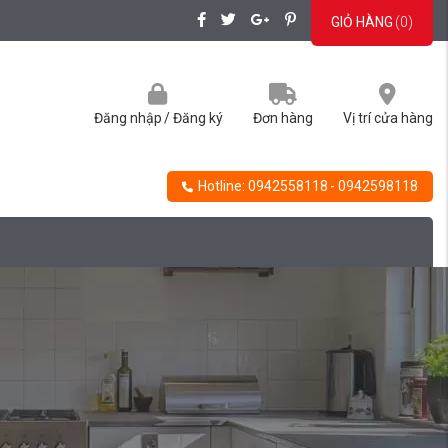
GIỎ HÀNG
(
0
)
Đăng nhập
/
Đăng ký
Đơn hàng
Vị trí cửa hàng
Hotline:
0942558118
- 0942598118