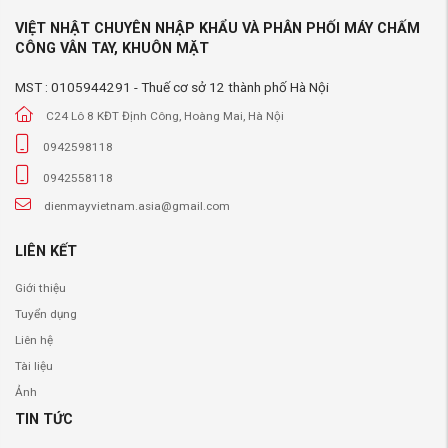
VIỆT NHẬT CHUYÊN NHẬP KHẨU VÀ PHÂN PHỐI MÁY CHẤM
CÔNG VÂN TAY, KHUÔN MẶT
MST : 0105944291 - Thuế cơ sở 12 thành phố Hà Nội
C24 Lô 8 KĐT Định Công, Hoàng Mai, Hà Nội
0942598118
0942558118
dienmayvietnam.asia@gmail.com
LIÊN KẾT
Giới thiệu
Tuyển dụng
Liên hệ
Tài liệu
Ảnh
TIN TỨC