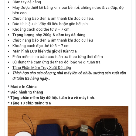
Cầm tay dễ dàng.
Máy được thiết kế bằng kim loại bền bỉ, chống nước & va đập, độ
bền cao.
Chức năng báo đèn & âm thanh khi đọc dữ liệu.
Báo tín hiệu khi đầy dữ liệu hoặc gần hết pin.
Khoảng cách đọc thẻ từ 3 – 7 cm.
Trọng lượng nhẹ 200g & cầm tay dễ dàng
Chức năng báo đèn & âm thanh khi đọc dữ liệu
Khoảng cách đọc thẻ từ 3 – 7 cm
Màn hình LCD hiển thị giờ đi tuần tra
Phần mềm in ra báo cáo tuần tra theo từng thời điểm
Sử dụng thẻ cảm ứng để theo dõi bảo vệ đi tuần tra
Tặng Phần Mềm Truy Xuất Dữ Liệu
Thích hợp cho các công ty, nhà máy lớn có nhiều xưởng sản xuất cần
đi tuần tra hằng ngày…
* Made In China
* Bảo hành 12 tháng
* Tặng phần mềm lấy dữ liệu tuần tra về máy tính.
* Tặng 10 chíp tuâng tra