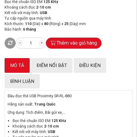
Đọc thẻ chuẩn ISO EM
125 KHz
Khoảng cách đọc
2-10 cm
Kết nối với máy tính:
USB
Tự cấp nguồn qua máy tính
Kích thước:
110
(Dài) x
80
(Rộng) x
25
(Dày) mm
Bảo hành:
6 tháng
Thêm vào giỏ hàng
MÔ TẢ
ĐIỂM NỔI BẬT
ĐIỀU KIỆN
BÌNH LUẬN
Đầu đọc thẻ USB Proximity SR-RL-880
Hãng sản xuất:
Trung Quốc
Ứng dụng: Tích điểm, Bãi gửi xe,...
Đọc thẻ chuẩn ISO EM
125 KHz
Khoảng cách đọc
2-10 cm
Kết nối với máy tính:
USB