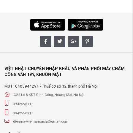
VIỆT NHẬT CHUYÊN NHẬP KHẨU VÀ PHÂN PHỐI MÁY CHẤM
CÔNG VÂN TAY, KHUÔN MẶT
MST : 0105944291 - Thuế cơ sở 12 thành phố Hà Nội
C24 Lô 8 KĐT Định Công, Hoàng Mai, Hà Nội
0942598118
0942558118
dienmayvietnam.asia@gmail.com