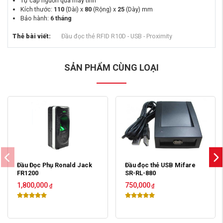
Tự cấp nguồn qua máy tính
Kích thước:
110
(Dài) x
80
(Rộng) x
25
(Dày) mm
Bảo hành:
6 tháng
Thẻ bài viết:
Đầu đọc thẻ RFID R10D - USB - Proximity
SẢN PHẨM CÙNG LOẠI
Đầu Đọc Phụ Ronald Jack
Đầu đọc thẻ USB Mifare
FR1200
SR-RL-880
1,800,000
750,000
₫
₫