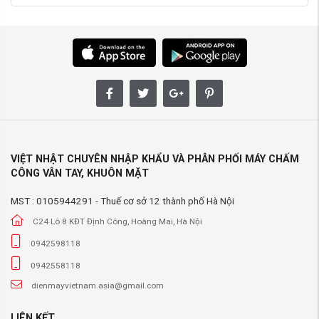
VIỆT NHẬT CHUYÊN NHẬP KHẨU VÀ PHÂN PHỐI MÁY CHẤM
CÔNG VÂN TAY, KHUÔN MẶT
MST : 0105944291 - Thuế cơ sở 12 thành phố Hà Nội
C24 Lô 8 KĐT Định Công, Hoàng Mai, Hà Nội
0942598118
0942558118
dienmayvietnam.asia@gmail.com
LIÊN KẾT