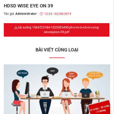
HDSD WISE EYE ON 39
Tác giả
Administrator
12:53 - 02/08/2019
tải xuống 1564725184-1323935490-ph-n-m-m-ch-m-cong-
wiseeyeon-39.pdf
BÀI VIẾT CÙNG LOẠI